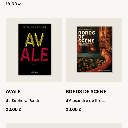
19,30
€
PLEINS FEUX SUR …
MOLIÈRE
AVALE
BORDS DE SCÈNE
COLLAB’
de Séphora Pondi
d'Alexandre de Broca
20,00
€
28,00
€
JEUNESSE
LIVRES