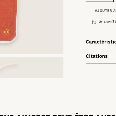
Bavoir
Petit
Cyrano
AJOUTER A
Livraison 3 
Caractéristi
Citations