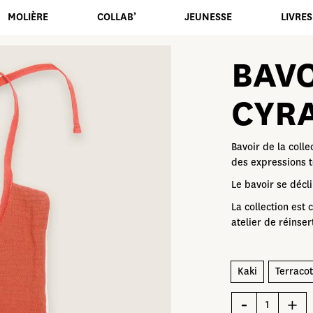
Mon compte
MOLIÈRE
COLLAB’
JEUNESSE
LIVRES
BAVO
CYR
Savons
Bavoir de la colle
des expressions te
Le bavoir se décl
La collection est
atelier de réinser
Kaki
Terracot
quantité
de