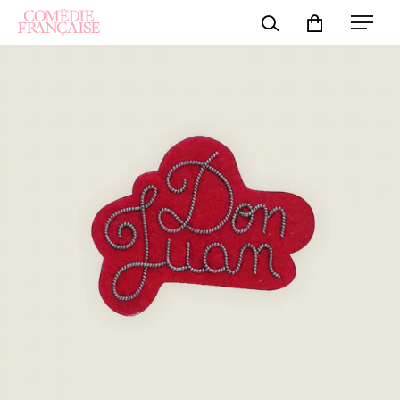
Panneau de gestion des cookies
Rechercher
Mon compte
Les feux de
La Comédie-
La Comédie
Housses en
la Ruche
Française
s'habille
scène
transforme
l'essai