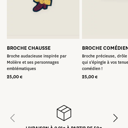
MOLIÈRE
COLLAB’
JEUNESSE
BROCHE CHAUSSE
BROCHE COMÉDIE
LIVRES
Broche audacieuse inspirée par
Broche précieuse, drôle
DVD / AUDIO
Molière et ses personnages
qui s'épingle à vos tenu
emblématiques
comédien !
25,00
€
25,00
€