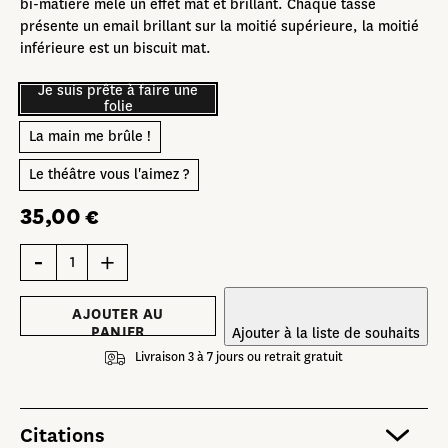
bi-matière mêle un effet mat et brillant. Chaque tasse
présente un email brillant sur la moitié supérieure, la moitié
inférieure est un biscuit mat.
Je suis prête à faire une
folie
La main me brûle !
Le théâtre vous l'aimez ?
35,00
€
quantité
de
Duo
de
tasses
AJOUTER AU
à
PANIER
Ajouter à la liste de souhaits
expresso
Livraison 3 à 7 jours ou retrait gratuit
Citations