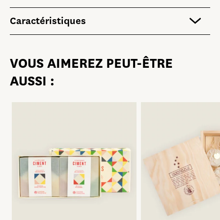
PLEINS FEUX SUR …
Caractéristiques
MOLIÈRE
VOUS AIMEREZ PEUT-ÊTRE
COLLAB’
AUSSI :
JEUNESSE
LIVRES
DVD / AUDIO