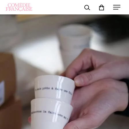
Panneau de gestion des cookies
Rechercher
Mon compte
Les feux de
La Comédie-
La Comédie
Housses en
la Ruche
Française
s'habille
scène
transforme
l'essai