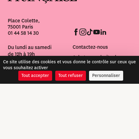
Place Colette,
75001 Paris
01 44 58 14 30
Informations pratiques
Contactez-nous
Du lundi au samedi
Questions fréquentes
de 12h à 19h
Achat avec droits de
Fermeture le dimanche
Ce site utilise des cookies et vous donne le contrôle sur ceux que
diffusion des DVD pour
vous souhaitez activer
Contactez-nous
votre établissement
Fermeture au mois d'août
Tout accepter
Tout refuser
Personnaliser
scolaire
Questions fréquentes
Informations pratiques
Livraison
Crédits
Politique de confidentialité
Conditions générales de